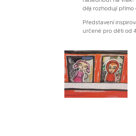
nasednout na vlak? K
ději rozhodují přímo 
Představení inspiro
určené pro děti od 4