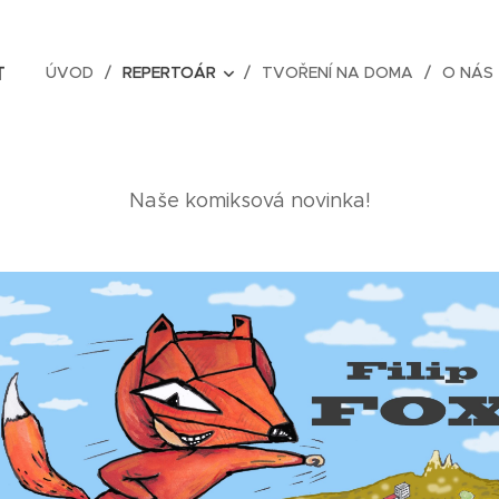
ÚVOD
REPERTOÁR
TVOŘENÍ NA DOMA
O NÁS
T
Naše komiksová novinka!