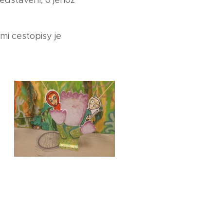
edstavení, o jehož
i cestopisy je