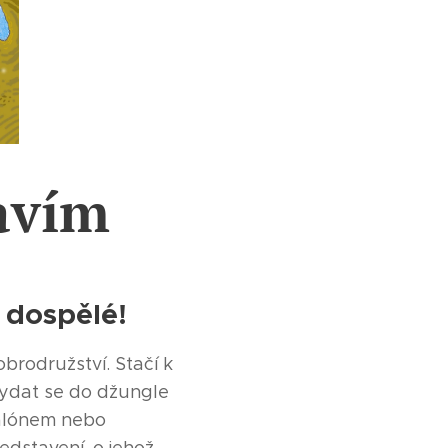
avím
i dospělé!
brodružství. Stačí k
ydat se do džungle
balónem nebo