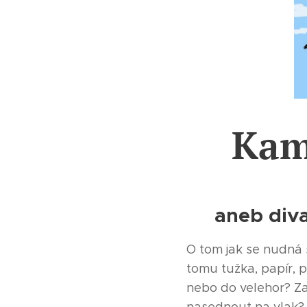
Kam
aneb diva
O tom jak se nudná 
tomu tužka, papír,
nebo do velehor? Z