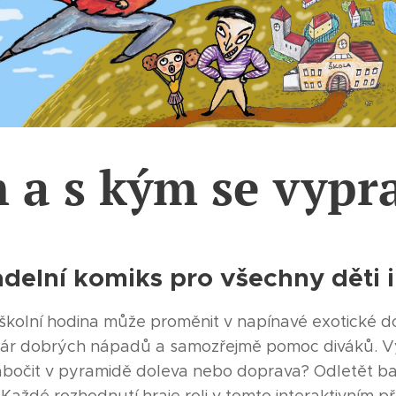
 a s kým se vypr
delní komiks pro všechny děti 
školní hodina může proměnit v napínavé exotické do
 pár dobrých nápadů a samozřejmě pomoc diváků. V
abočit v pyramidě doleva nebo doprava? Odletět 