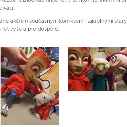
aždé rozhodnutí hraje roli v tomto interaktivním př
diváci.
vané akčním současným komiksem i tajuplnými starým
 let výše a pro dospělé.