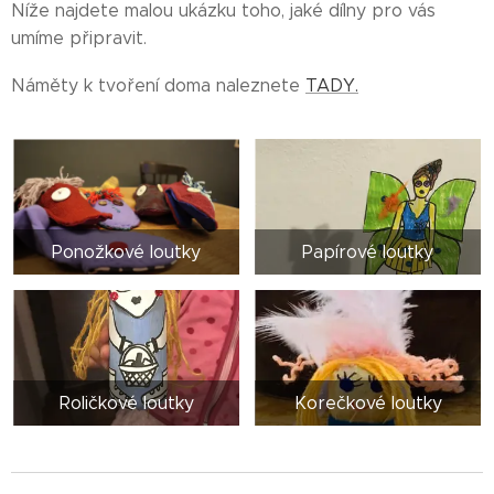
Níže najdete malou ukázku toho, jaké dílny pro vás
umíme připravit.
Náměty k tvoření doma naleznete
TADY.
Ponožkové loutky
Papírové loutky
Roličkové loutky
Korečkové loutky